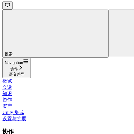
搜索...
Navigation
协作
语义差异
概览
会话
知识
协作
资产
Unity 集成
设置与扩展
协作