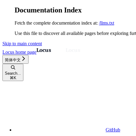
Documentation Index
Fetch the complete documentation index at:
/llms.txt
Use this file to discover all available pages before exploring fur
Skip to main content
Locus
home page
简体中文
Search...
⌘
K
GitHub