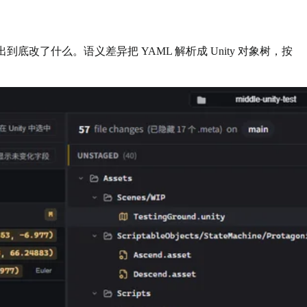
看出到底改了什么。语义差异把 YAML 解析成 Unity 对象树，按