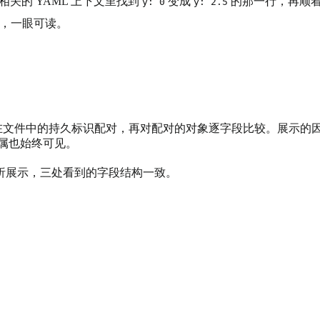
相关的 YAML 上下文里找到
变成
的那一行，再顺
y: 0
y: 2.5
后值，一眼可读。
象树，按对象在文件中的持久标识配对，再对配对的对象逐字段比较。展示
归属也始终可见。
析展示，三处看到的字段结构一致。