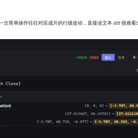
化，编辑器里一次简单操作往往对应成片的行级改动，直接读文本 diff 很难