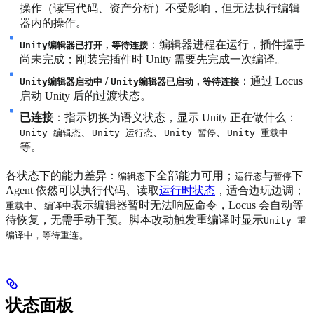
操作（读写代码、资产分析）不受影响，但无法执行编辑
器内的操作。
：编辑器进程在运行，插件握手
Unity编辑器已打开，等待连接
尚未完成；刚装完插件时 Unity 需要先完成一次编译。
/
：通过 Locus
Unity编辑器启动中
Unity编辑器已启动，等待连接
启动 Unity 后的过渡状态。
已连接
：指示切换为语义状态，显示 Unity 正在做什么：
、
、
、
Unity 编辑态
Unity 运行态
Unity 暂停
Unity 重载中
等。
各状态下的能力差异：
下全部能力可用；
与
下
编辑态
运行态
暂停
Agent 依然可以执行代码、读取
运行时状态
，适合边玩边调；
、
表示编辑器暂时无法响应命令，Locus 会自动等
重载中
编译中
待恢复，无需手动干预。脚本改动触发重编译时显示
Unity 重
。
编译中，等待重连
状态面板