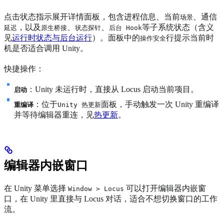
点击状态指示展开详情面板，包含进程信息、当前
、通信
场景
，以及
、
、
等子系统状态（含义
延迟
原生桥接
状态探针
后台 Hook
见
运行时状态与后台运行
）。面板中的
行提示当前时
操作安全
机是否适合调用 Unity。
快捷操作：
：Unity 未运行时，直接从 Locus 启动当前项目。
启动
：位于
面板，手动触发一次 Unity 重编译
重编译
Unity 热更新
并等待编辑器重连，见
热更新
。
编辑器内嵌窗口
在 Unity 菜单选择
可以打开编辑器内嵌窗
Window > Locus
口，在 Unity 里直接与 Locus 对话，适合不想切换窗口的工作
流。