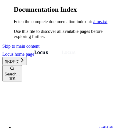
Documentation Index
Fetch the complete documentation index at:
/llms.txt
Use this file to discover all available pages before
exploring further.
Skip to main content
Locus
home page
简体中文
Search...
⌘
K
GitHub