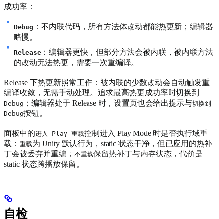
成功率：
：不内联代码，所有方法体改动都能热更新；编辑器
Debug
略慢。
：编辑器更快，但部分方法会被内联，被内联方法
Release
的改动无法热更，需要一次重编译。
Release 下热更新照常工作：被内联的少数改动会自动触发重
编译收敛，无需手动处理。追求最高热更成功率时切换到
；编辑器处于 Release 时，设置页也会给出提示与
Debug
切换到
按钮。
Debug
面板中的
控制进入 Play Mode 时是否执行域重
进入 Play 重载
载：
为 Unity 默认行为，static 状态干净，但已应用的热补
重载
丁会被丢弃并重编；
保留热补丁与内存状态，代价是
不重载
static 状态跨播放保留。
自检