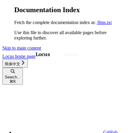
Documentation Index
Fetch the complete documentation index at:
/llms.txt
Use this file to discover all available pages before
exploring further.
Skip to main content
Locus
home page
简体中文
Search...
⌘
K
GitHub