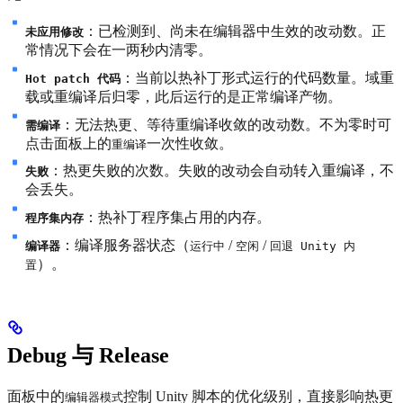
：已检测到、尚未在编辑器中生效的改动数。正
未应用修改
常情况下会在一两秒内清零。
：当前以热补丁形式运行的代码数量。域重
Hot patch 代码
载或重编译后归零，此后运行的是正常编译产物。
：无法热更、等待重编译收敛的改动数。不为零时可
需编译
点击面板上的
一次性收敛。
重编译
：热更失败的次数。失败的改动会自动转入重编译，不
失败
会丢失。
：热补丁程序集占用的内存。
程序集内存
：编译服务器状态（
/
/
编译器
运行中
空闲
回退 Unity 内
）。
置
Debug 与 Release
面板中的
控制 Unity 脚本的优化级别，直接影响热更
编辑器模式