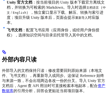
Unity 官方文档
：按当前项目的 Unity 版本下载官方离线文
档，并转换为可检索的 Markdown。导入时选择
（
文档语言
中
/
），独立窗口显示下载、解压、转换与索引进
文
English
度；项目升级 Unity 版本后，页面会提示
对应版
重新导入
本。
飞书文档
：配置飞书应用（应用身份，或经用户身份授
权），选择知识空间与目录后托管导入其中的文档。
外部内容只读
外部导入的文档保持只读：修改需要回到原始来源（本地文
件、飞书文档），再重新导入或同步。这保证 Reference 始终
与来源一致，不会出现两边各改一份的分叉。导入 Unity 官方
文档后，Agent 查 API 用法时可直接检索本地副本，配合
资产
数据库
的引用分析，回答会更贴近当前项目版本。