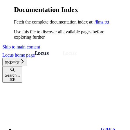
Documentation Index
Fetch the complete documentation index at:
/llms.txt
Use this file to discover all available pages before
exploring further.
Skip to main content
Locus
home page
简体中文
Search...
⌘
K
GitHub