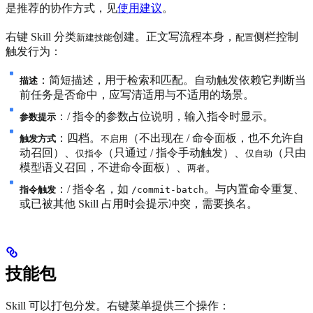
是推荐的协作方式，见
使用建议
。
右键 Skill 分类
创建。正文写流程本身，
侧栏控制
新建技能
配置
触发行为：
：简短描述，用于检索和匹配。自动触发依赖它判断当
描述
前任务是否命中，应写清适用与不适用的场景。
：/ 指令的参数占位说明，输入指令时显示。
参数提示
：四档。
（不出现在 / 命令面板，也不允许自
触发方式
不启用
动召回）、
（只通过 / 指令手动触发）、
（只由
仅指令
仅自动
模型语义召回，不进命令面板）、
。
两者
：/ 指令名，如
。与内置命令重复、
指令触发
/commit-batch
或已被其他 Skill 占用时会提示冲突，需要换名。
技能包
Skill 可以打包分发。右键菜单提供三个操作：