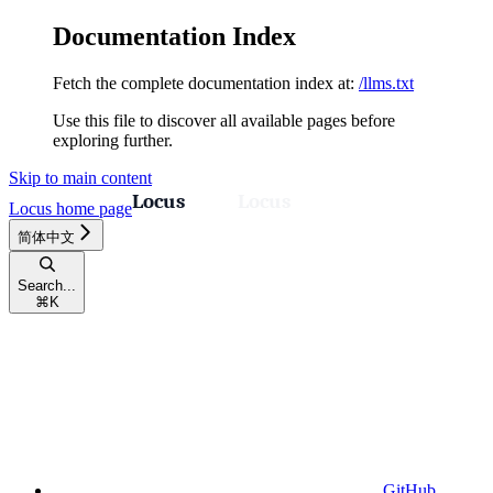
Documentation Index
Fetch the complete documentation index at:
/llms.txt
Use this file to discover all available pages before
exploring further.
Skip to main content
Locus
home page
简体中文
Search...
⌘
K
GitHub